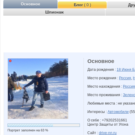
Основное
Блог
( 0 )
Др
Шпионаж
Основное
Дата рождения :
18 Июня
Б
Место рождения :
Россия
,
Н
Место нахождения :
Россия
Место проживания :
Зелено
Любимые места : не указа
Интересы :
Автомобили
(55
О себе : +79202531661
Центр Защиты от Угона
Портрет заполнен на 63 %
Сайт :
drive-nn.ru