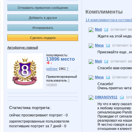
Отправить приватное сообщение
Комплименты
Добавить в друзья
14 комплиментов в гостевой
Игнорировать
Mati
(отвечает а
Ждите на этой недел
Сделать подарок
Миза
(отвечает 
Автофорум главный
Приезжайте еще...но
популярность:
13896 место
Mati
(отвечает а
-6 ↓
Спасибо вам огромн
рейтинг
1961
?
Привилегированный
Миза
(отвечает 
пользователь
8
Спасибо!
уровня
Очень приятно чита
DIMANOV911
(от
Ну что я могу сказа
Статистика портрета:
к любому хорошему 
сигнализацию Pando
сейчас просматривают портрет - 0
Проводки от сигнал
реагировал на наши
зарегистрированные пользователи
Я честно говоря в ш
посетившие портрет за 7 дней - 0
отношение к клиенту